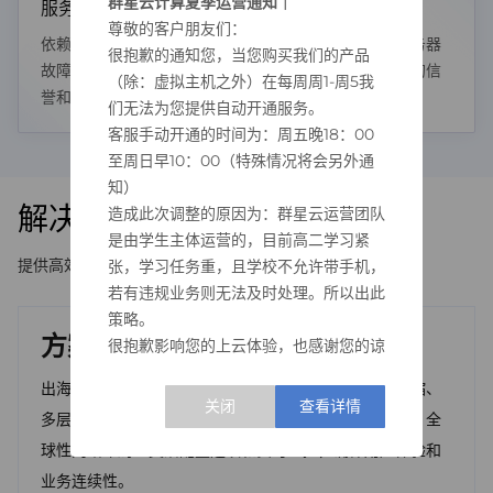
群星云计算夏季运营通知｜
服务可靠性
尊敬的客户朋友们：
依赖稳定可靠的服务器服务来支持其业务运营，任何服务器
很抱歉的通知您，当您购买我们的产品
故障或服务中断都可能导致业务中断和损失，影响企业的信
（除：虚拟主机之外）在每周周1-周5我
誉和利益。
们无法为您提供自动开通服务。
客服手动开通的时间为：周五晚18：00
至周日早10：00（特殊情况将会另外通
知）
解决方案架构
造成此次调整的原因为：群星云运营团队
是由学生主体运营的，目前高二学习紧
提供高效解决方案，满足不同需求。
张，学习任务重，且学校不允许带手机，
若有违规业务则无法及时处理。所以出此
策略。
方案架构
很抱歉影响您的上云体验，也感谢您的谅
解。待花开之时，我们不会忘记您的体
出海服务器解决方案采用全球云计算架构，具备弹性伸缩、
谅。
多层安全防护和自动化运维管理，保障稳定性和可靠性。全
——群星云运营团队 2026年4月25日
球性网络布局、灵活配置选项和实时监控，确保用户体验和
业务连续性。