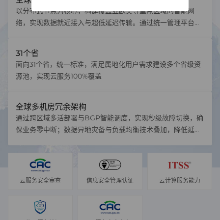
以分布式节点为核心，构建覆盖亚欧美等重点区域的智能网
络，实现数据就近接入与超低延迟传输。通过统一管理平台整
合资源，企业可弹性调度全球算力，降低跨国业务部署成本
30%以上；本地化合规支持与BGP多线加速技术，保障跨境业
31个省
务稳定性，使客户无需自建机房即可快速拓展国际市场，真正
面向31个省，统一标准，满足属地化用户需求建设多个省级资
实现“一点接入，服务全球”的数字化转型赋能。
源池，实现云服务100%覆盖
全球多机房冗余架构
通过跨区域多活部署与BGP智能调度，实现秒级故障切换，确
保业务零中断；数据异地灾备与负载均衡技术叠加，降低延迟
30%+，企业可享高性价比的弹性容灾与全球业务无缝拓展能
力。
云服务安全审查
信息安全管理认证
云计算服务能力