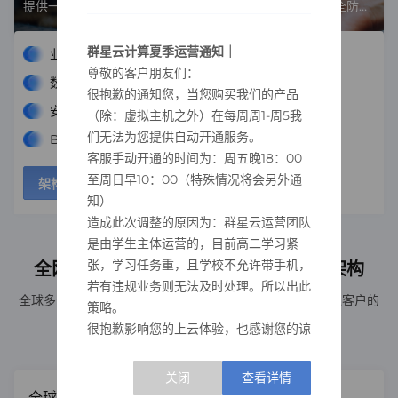
提供一站式的电商解决方案，将业务运营、数据分析、安全防护
等多方面服务融为一体，确保您的电商业务顺畅无阻。
群星云计算夏季运营通知｜
业务运营优化
尊敬的客户朋友们：
数据分析与挖掘
很抱歉的通知您，当您购买我们的产品
安全防护
（除：虚拟主机之外）在每周周1-周5我
们无法为您提供自动开通服务。
BBDGDDFH
客服手动开通的时间为：周五晚18：00
至周日早10：00（特殊情况将会另外通
架构师咨询
方案详情
知）
造成此次调整的原因为：群星云运营团队
是由学生主体运营的，目前高二学习紧
张，学习任务重，且学校不允许带手机，
全网统一规划“N+31+X”三层资源布局架构
若有违规业务则无法及时处理。所以出此
全球多个地理区域，提供高速稳定的全球云联接网络、贴近客户的
策略。
本地化服务
很抱歉影响您的上云体验，也感谢您的谅
解。待花开之时，我们不会忘记您的体
谅。
——群星云运营团队 2026年4月25日
全球一体化布局