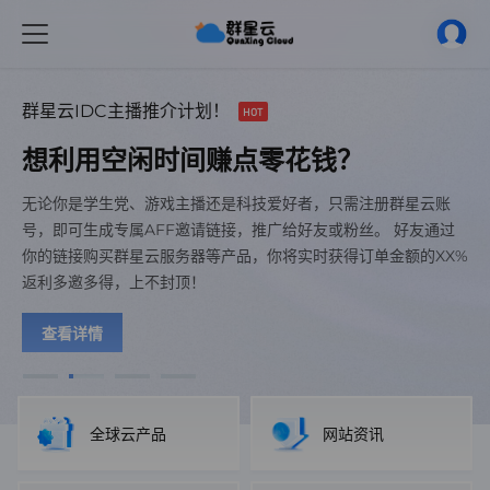
群星云IDC主播推介计划！
HOT
想利用空闲时间赚点零花钱？
全新推出！
全新推出！
新年特惠
NEW
NEW
NEW
无论你是学生党、游戏主播还是科技爱好者，只需注册群星云账
群星云香港高防虚拟主机上线
群星云香港高防虚拟主机上线
群星云工单服务时间调整
群星云工单服务时间调整
星云织锦，数智迎新
号，即可生成专属AFF邀请链接，推广给好友或粉丝。 好友通过
你的链接购买群星云服务器等产品，你将实时获得订单金额的XX%
群星云为适应开学后的不确定时间进行工单服务，现在对工单服务
群星云为适应开学后的不确定时间进行工单服务，现在对工单服务
专为高防业务设计 提供全力DDoS缓解能力 包含中国大陆优化 买
专为高防业务设计 提供全力DDoS缓解能力 包含中国大陆优化 买
香港，美国，中国大陆ECS/轻量云等多款云上服务器均有折
返利多邀多得，上不封顶！
时间调整。详情请点击按钮跳转查看。
时间调整。详情请点击按钮跳转查看。
虚拟主机送二级域名！
虚拟主机送二级域名！
扣！！！
查看详情
前去看看！
前去看看！
查看详情
前往购买
查看详情
全球云产品
网站资讯