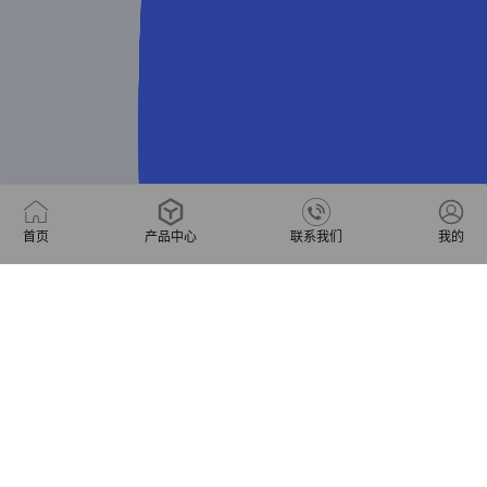
首页
产品中心
联系我们
我的
QQ群:694885612
售前咨询热线
IDC/ISP证号 B1-xxxxxx
川公网安备 5101050xxxxxx号
网站备案号 蜀ICP备202xxxxxx号-1