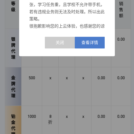
等
折
规
团
销
销
张，学习任务重，且学校不允许带手机，
级
扣
模
队
售
售
若有违规业务则无法及时处理。所以出此
标
人
额
额
策略。
准
数
很抱歉影响您的上云体验，也感谢您的谅
解。待花开之时，我们不会忘记您的体
银
100
9
无
x
0.00
0.00
谅。
折
牌
邀
——群星云运营团队 2026年4月25日
代
请
理
金
500
x
x
x
0.00
0.00
牌
代
理
铂
1000
8
x
x
0.00
0.00
折
金
代