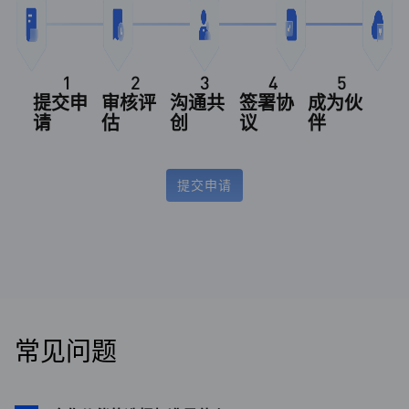
1
2
3
4
5
提交申
审核评
沟通共
签署协
成为伙
请
估
创
议
伴
提交申请
常见问题