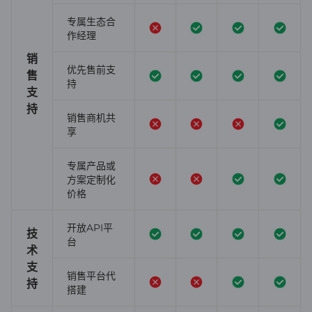
专属生态合
作经理
销
优先售前支
售
持
支
持
销售商机共
享
专属产品或
方案定制化
价格
开放API平
技
台
术
支
销售平台代
持
搭建