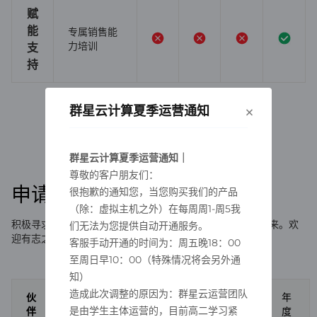
赋
能
专属销售能
力培训
支
持
×
群星云计算夏季运营通知
群星云计算夏季运营通知｜
尊敬的客户朋友们：
申请要求
很抱歉的通知您，当您购买我们的产品
（除：虚拟主机之外）在每周周1-周5我
积极寻求与各行各业的优秀合作伙伴合作，共同打造智慧未来。欢
们无法为您提供自动开通服务。
迎有志之士加入我们的大家庭，共同创造美好！
客服手动开通的时间为：周五晚18：00
至周日早10：00（特殊情况将会另外通
知）
造成此次调整的原因为：群星云运营团队
伙
预存
产
公
专
季
年
是由学生主体运营的，目前高二学习紧
伴
金额
品
司
职
度
度