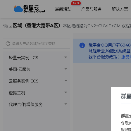
HOT
最新活动
产品与服务
解决方案
区域（香港大宽带A区）
本区域线路为CN2+CUVIP+CM
返回
我平台QQ用户群6948
除轻量云,均赠送系统盘
我平台服务政策：
服务
轻量云实例 LCS
美国·云服务
云服务实例 ECS
虚拟主机
群
代理合作|增值服务
群星
尊敬
很抱