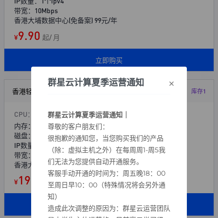
IP数量：1个ipv4
带宽：10Mbps
香港大埔数据中心(免备案) 99元/年
9.90
¥
起/ 月
立即购买
×
群星云计算夏季运营通知
香港轻量云 4H4G
库存1
CPU：4核
群星云计算夏季运营通知｜
内存：4G
尊敬的客户朋友们：
磁盘：40G（不送数据盘）
很抱歉的通知您，当您购买我们的产品
IP数量：1个ipv4
（除：虚拟主机之外）在每周周1-周5我
带宽：10Mbps
们无法为您提供自动开通服务。
香港大埔数据中心(免备案) 199元/年
客服手动开通的时间为：周五晚18：00
19.90
¥
起/ 月
至周日早10：00（特殊情况将会另外通
知）
立即购买
造成此次调整的原因为：群星云运营团队