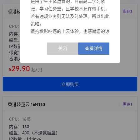
是由学生主体运营的，目前高二学习紧
张，学习任务重，且学校不允许带手机，
香港轻量云 8H8G
库存2
若有违规业务则无法及时处理。所以出此
策略。
CPU：8核
很抱歉影响您的上云体验，也感谢您的谅
内存：8G
解。待花开之时，我们不会忘记您的体
磁盘：40G（不送数据盘）
IP数量：1个ipv4
谅。
带宽：10Mbps
——群星云运营团队 2026年4月25日
香港大埔数据中心(免备案) 299元/年
29.90
¥
起/ 月
立即购买
香港轻量云 16H16G
库存1
CPU：16核
内存：16G
磁盘：40G（不送数据盘）
IP数量：1个ipv4