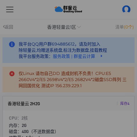
香港轻量云1区
返回
清单
(0个)
我平台QQ用户群694885612，请及时加入
除轻量云,均赠送系统盘,标注为数据盘,挂载教程
我平台服务政策：
服务政策 | 群星云计算
仅Linux 请勿自己DD 造成封机不负责！CPU:E5
2660V4*2/E5 2698V4*2/E5 2682V4*2磁盘SSD阵列 三
网回国优化 测试IP 156.239.229.1
香港轻量云 2H2G
库存4
CPU：2核
内存：2G
磁盘：40G（不送数据盘）