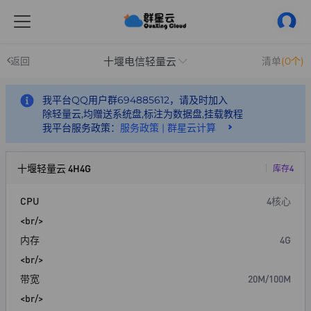
十堰电信轻量云
返回
清单
(0个)
我平台QQ用户群694885612，请及时加入
除轻量云,均赠送系统盘,标注为数据盘,挂载教程
我平台服务政策：
服务政策 | 群星云计算
十堰轻量云 4H4G
库存4
CPU
4核心
<br/>
内存
4G
<br/>
带宽
20M/100M
<br/>