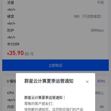
流量
不限
<br/>
硬盘
50G（不送数据盘）
<br/>
防护
200Gbps
<br/>
年付359
35.90
¥
起/ 月
立即购买
×
群星云计算夏季运营通知
十堰轻量云 8H8G
库存5
CPU
8核心
群星云计算夏季运营通知｜
<br/>
尊敬的客户朋友们：
内存
8G
很抱歉的通知您，当您购买我们的产品