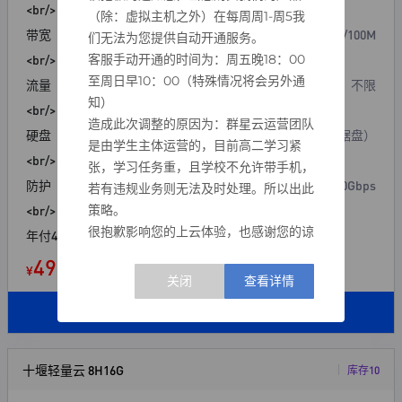
<br/>
（除：虚拟主机之外）在每周周1-周5我
带宽
20M/100M
们无法为您提供自动开通服务。
客服手动开通的时间为：周五晚18：00
<br/>
至周日早10：00（特殊情况将会另外通
流量
不限
知）
<br/>
造成此次调整的原因为：群星云运营团队
硬盘
50G（不送数据盘）
是由学生主体运营的，目前高二学习紧
<br/>
张，学习任务重，且学校不允许带手机，
防护
200Gbps
若有违规业务则无法及时处理。所以出此
策略。
<br/>
很抱歉影响您的上云体验，也感谢您的谅
年付499
解。待花开之时，我们不会忘记您的体
49.90
¥
起/ 月
谅。
——群星云运营团队 2026年4月25日
立即购买
十堰轻量云 8H16G
库存10